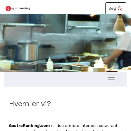
Toggle
Søg
navigation
Toggle
navigation
Hvem er vi?
GastroRanking.com
er den største internet restaurant