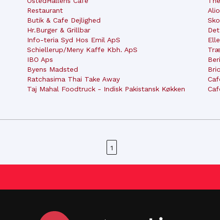
OstedHallens Cafe
The
Restaurant
Ali
Butik & Cafe Dejlighed
Sko
Hr.Burger & Grillbar
Det
Info-teria Syd Hos Emil ApS
Ell
Schiellerup/Meny Kaffe Kbh. ApS
Træ
IBO Aps
Ber
Byens Madsted
Bri
Ratchasima Thai Take Away
Caf
Taj Mahal Foodtruck - Indisk Pakistansk Køkken
Caf
1