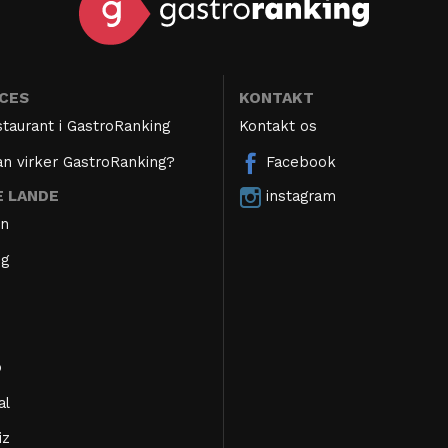
ICES
KONTAKT
staurant i GastroRanking
Kontakt os
n virker GastroRanking?
Facebook
instagram
E LANDE
en
ig
o
al
iz