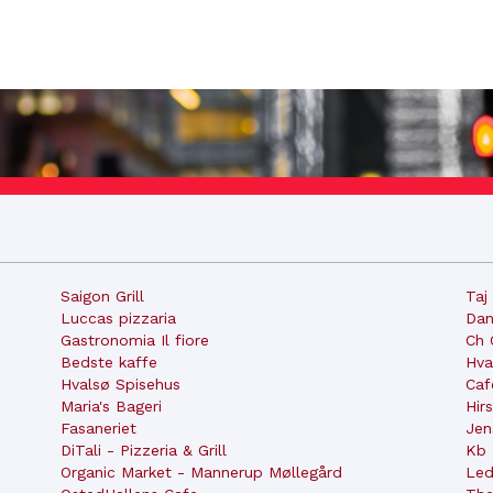
Saigon Grill
Taj
Luccas pizzaria
Dan
Gastronomia Il fiore
Ch 
Bedste kaffe
Hva
Hvalsø Spisehus
Caf
Maria's Bageri
Hir
Fasaneriet
Jen
DiTali - Pizzeria & Grill
Kb 
Organic Market - Mannerup Møllegård
Led