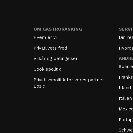
OM GASTRORANKING
SERV
Hvem er vi
Din re
Privatlivets fred
Hvorda
ANDR
Vilkår og betingelser
Spani
Cookiepolitik
Frankr
Privatlivspolitik for vores partner
Eozic
Irland
Italien
Mexic
Portug
Schwe