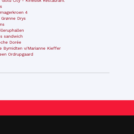
 Gold City - Kinesisk Restaurant
os
magerkroen 4
 Grønne Drys
ens
lleruphallen
is sandwich
oche Dorée
e Bymidten v/Marianne Kieffer
een Ordrupgaard