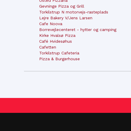
Osted Pizzaria
Gevninge Pizza og Grill
Torkilstrup N motorvejs-rasteplads
Lejre Bakery V/Jens Larsen
Cafe Noova
Borrevejlecenteret - hytter og camping
Kirke Hvalsø Pizza
Café Hvidesøhus
Cafetten
Torkilstrup Cafeteria
Pizza & Burgerhouse