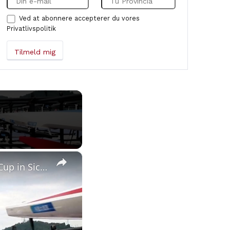
Ved at abonnere accepterer du vores
Privatlivspolitik
×
China: Int'l competitors make splash at Canoe Marathon World Cup in Sichuan.