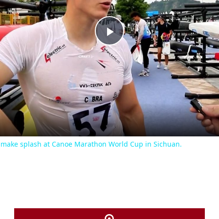
Play
Video
rs make splash at Canoe Marathon World Cup in Sichuan.