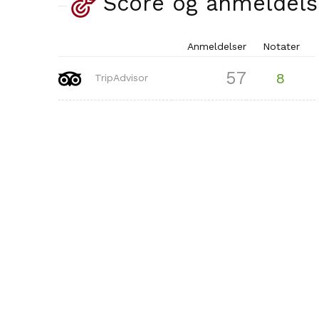
Score og anmeldels
Anmeldelser
Notater
57
8
TripAdvisor