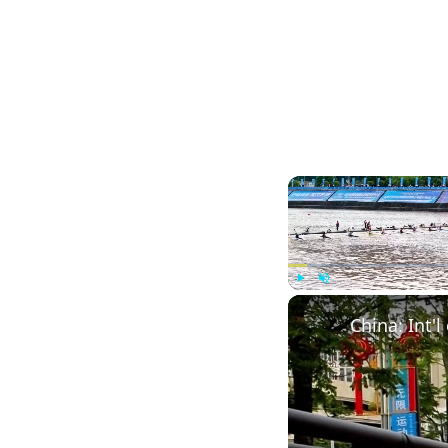
Play
Unmute