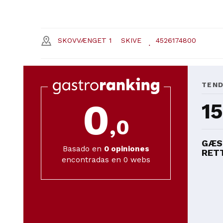
SKOVVÆNGET 1
SKIVE
4526174800
TEN
0
15
,0
GÆS
Basado en
0
opiniones
RETT
encontradas en 0 webs