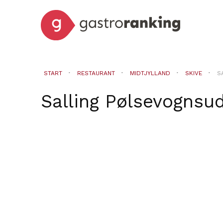
START
RESTAURANT
MIDTJYLLAND
SKIVE
S
Salling Pølsevognsud