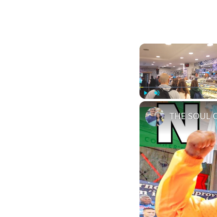
Play
Unmute
THE SOUL O