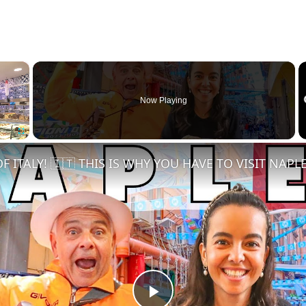
×
Now Playing
Fullscreen
F ITALY! 🇮🇹 THIS IS WHY YOU HAVE TO VISIT NAPLE