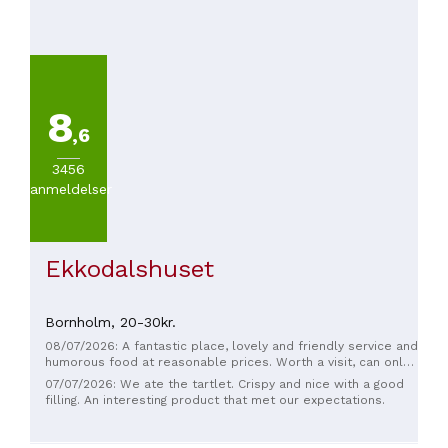
8
,6
3456
anmeldelser
Ekkodalshuset
Bornholm,
20-30kr.
08/07/2026: A fantastic place, lovely and friendly service and
humorous food at reasonable prices. Worth a visit, can only
be recommended P.S booked a table
07/07/2026: We ate the tartlet. Crispy and nice with a good
filling. An interesting product that met our expectations.