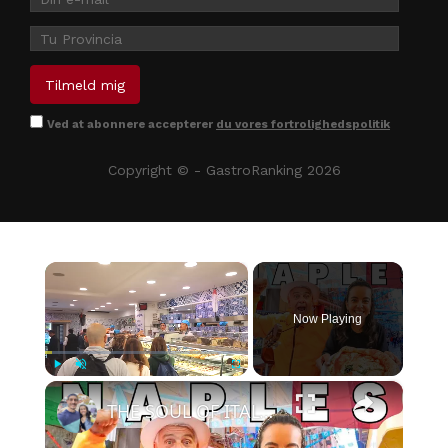
Ved at abonnere accepterer
du vores fortrolighedspolitik
Copyright © - GastroRanking 2026
×
Now Playing
×
Play
Unmute
Fullscreen
THE SOUL OF ITALY! 🇮🇹 THIS IS WHY YOU HAVE TO VISIT NAPLES ITALY!