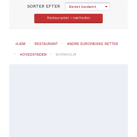
SORTER EFTER
PRISER
Bedst bedømt
Fra
Restauranter i nærheden
20
til
30€
(
1
)
HJEM
RESTAURANT
ANDRE EUROPÆISKE RETTER
HOVEDSTADEN
BORNHOLM