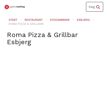
Toggle
Søg
navigation
START
RESTAURANT
SYDDANMARK
ESBJERG
ROMA PIZZA & GRILLBAR
Roma Pizza & Grillbar
Esbjerg