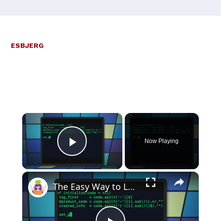
ESBJERG
×
Now Playing
Play Video
×
The Easy Way to Learn to Code