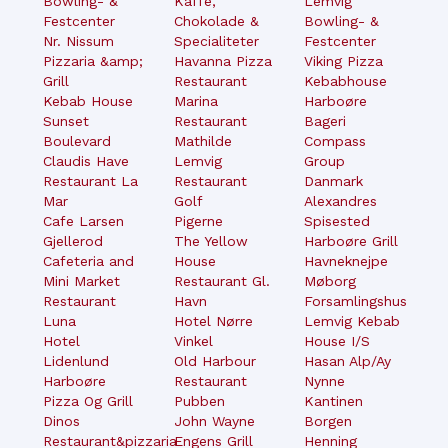
Bowling- &
Kaffe,
Lemvig
Festcenter
Chokolade &
Bowling- &
Nr. Nissum
Specialiteter
Festcenter
Pizzaria &amp;
Havanna Pizza
Viking Pizza
Grill
Restaurant
Kebabhouse
Kebab House
Marina
Harboøre
Sunset
Restaurant
Bageri
Boulevard
Mathilde
Compass
Claudis Have
Lemvig
Group
Restaurant La
Restaurant
Danmark
Mar
Golf
Alexandres
Cafe Larsen
Pigerne
Spisested
Gjellerod
The Yellow
Harboøre Grill
Cafeteria and
House
Havneknejpe
Mini Market
Restaurant Gl.
Møborg
Restaurant
Havn
Forsamlingshus
Luna
Hotel Nørre
Lemvig Kebab
Hotel
Vinkel
House I/S
Lidenlund
Old Harbour
Hasan Alp/Ay
Harboøre
Restaurant
Nynne
Pizza Og Grill
Pubben
Kantinen
Dinos
John Wayne
Borgen
Restaurant&pizzaria
Engens Grill
Henning