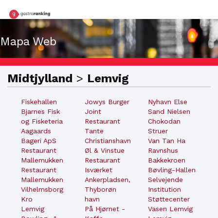
Mapa Web
Midtjylland
>
Lemvig
Fiskehallen
Jowys Burger
Nyhavn Else
Bjarnes Fisk
Joint
Sand Nielsen
og Fisketeria
Restaurant
Chokodan
Aagaards
Tante
Struer
Bageri ApS
Christianshavn
Van Tan Ha
Restaurant
Øl & Vinstue
Ravnshus
Mallemukken
Restaurant
Bakkekroen
Restaurant
Isværket
Bøvling-Hallen
Mallemukken
Ankerpladsen,
Selvejende
Vilhelmsborg
Thyborøn
Institution
Kro
havn
Støttecenter
Lemvig
På Hjørnet -
Vasen Lemvig