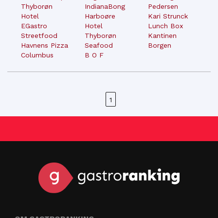
Thyborøn
IndianaBong
Pedersen
Hotel
Harboøre
Kari Strunck
EGastro
Hotel
Lunch Box
Streetfood
Thyborøn
Kantinen
Havnens Pizza
Seafood
Borgen
Columbus
B O F
1