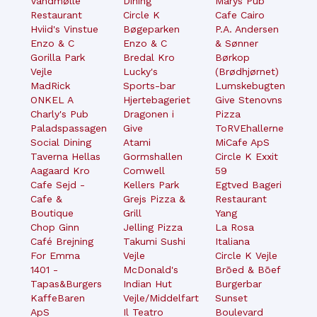
Vandmølle
Dining
Marys Pub
Restaurant
Circle K
Cafe Cairo
Hviid's Vinstue
Bøgeparken
P.A. Andersen
Enzo & C
Enzo & C
& Sønner
Gorilla Park
Bredal Kro
Børkop
Vejle
Lucky's
(Brødhjørnet)
MadRick
Sports-bar
Lumskebugten
ONKEL A
Hjertebageriet
Give Stenovns
Charly's Pub
Dragonen i
Pizza
Paladspassagen
Give
ToRVEhallerne
Social Dining
Atami
MiCafe ApS
Taverna Hellas
Gormshallen
Circle K Exxit
Aagaard Kro
Comwell
59
Cafe Sejd -
Kellers Park
Egtved Bageri
Cafe &
Grejs Pizza &
Restaurant
Boutique
Grill
Yang
Chop Ginn
Jelling Pizza
La Rosa
Café Brejning
Takumi Sushi
Italiana
For Emma
Vejle
Circle K Vejle
1401 -
McDonald's
Brōed & Bōef
Tapas&Burgers
Indian Hut
Burgerbar
KaffeBaren
Vejle/Middelfart
Sunset
ApS
Il Teatro
Boulevard