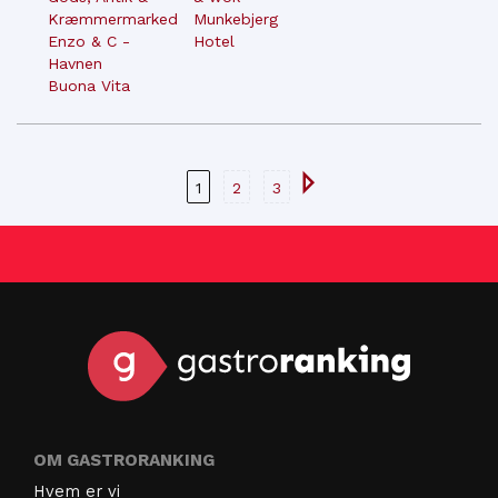
Kræmmermarked
Munkebjerg
Enzo & C -
Hotel
Havnen
Buona Vita
1
2
3
OM GASTRORANKING
Hvem er vi