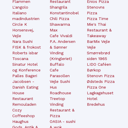
Flammen
Restaurant
Enios Pizza
L'angolo
Shangrila
Stenovns
Italiano
Konstantinobel
Pizza
madindustrien
Chili Pizza
Pizza Time
Circle K
Shawarma
Mie's Thai
Horsensvej,
Max
Restaurant &
Vejle
Cafe Vivaldi
Takeaway
Nara Sushi
P.A. Andersen
BarMix Vejle
FISK & frokost
& Sønner
Vejle
Roberts isbar
Vinding
Smørrebrød
Toscana
(Kringleriet)
siden 1965
Sinatur Hotel
Buffalo
LIDO Caféen
og Konference
Cafe
Børkop
Palles Bageri
Parasollen
Stenovn Pizza
Jacobsen -
Vejle Sushi
Ødsteds Pizza
Danish Eating
Hus
Pizza One
House
Roadhouse
Lagkagehuset
Restaurant
Treetop
Hotel
Remouladen
Vinding
Bredehus
Cozy
Restaurant &
Coffeeshop
Pizza
Haughus
OASIA - sushi
Gods, Antik &
& wok