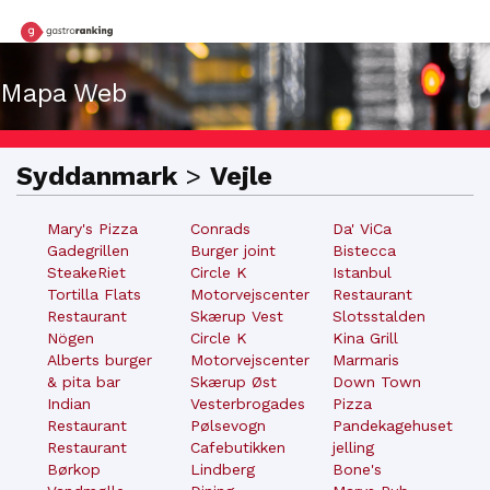
Mapa Web
Syddanmark
>
Vejle
Mary's Pizza
Conrads
Da' ViCa
Gadegrillen
Burger joint
Bistecca
SteakeRiet
Circle K
Istanbul
Tortilla Flats
Motorvejscenter
Restaurant
Restaurant
Skærup Vest
Slotsstalden
Nögen
Circle K
Kina Grill
Alberts burger
Motorvejscenter
Marmaris
& pita bar
Skærup Øst
Down Town
Indian
Vesterbrogades
Pizza
Restaurant
Pølsevogn
Pandekagehuset
Restaurant
Cafebutikken
jelling
Børkop
Lindberg
Bone's