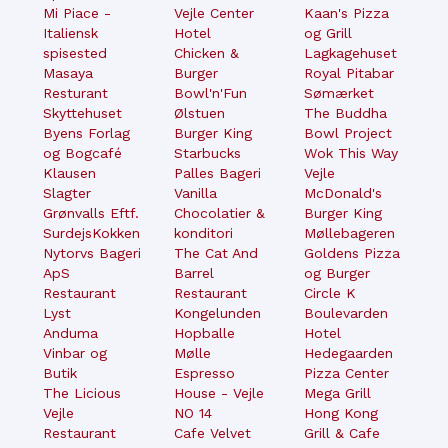
Mi Piace -
Vejle Center
Kaan's Pizza
Italiensk
Hotel
og Grill
spisested
Chicken &
Lagkagehuset
Masaya
Burger
Royal Pitabar
Resturant
Bowl'n'Fun
Sømærket
Skyttehuset
Ølstuen
The Buddha
Byens Forlag
Burger King
Bowl Project
og Bogcafé
Starbucks
Wok This Way
Klausen
Palles Bageri
Vejle
Slagter
Vanilla
McDonald's
Grønvalls Eftf.
Chocolatier &
Burger King
SurdejsKokken
konditori
Møllebageren
Nytorvs Bageri
The Cat And
Goldens Pizza
ApS
Barrel
og Burger
Restaurant
Restaurant
Circle K
Lyst
Kongelunden
Boulevarden
Anduma
Hopballe
Hotel
Vinbar og
Mølle
Hedegaarden
Butik
Espresso
Pizza Center
The Licious
House - Vejle
Mega Grill
Vejle
NO 14
Hong Kong
Restaurant
Cafe Velvet
Grill & Cafe